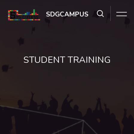
跳過[Cocoon] Slider style 2區塊
SDGCAMPUS
STUDENT TRAINING