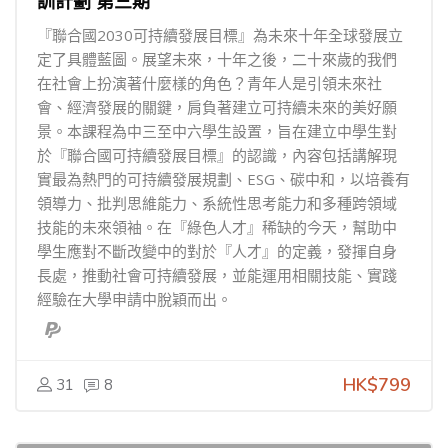
訓計劃 第三期
『聯合國2030可持續發展目標』為未來十年全球發展立
定了具體藍圖。展望未來，十年之後，二十來歲的我們
在社會上扮演著什麼樣的角色？青年人是引領未來社
會、經濟發展的關鍵，肩負著建立可持續未來的美好願
景。本課程為中三至中六學生設置，旨在建立中學生對
於『聯合國可持續發展目標』的認識，內容包括講解現
實最為熱門的可持續發展規劃、ESG、碳中和，以培養有
領導力、批判思維能力、系統性思考能力和多種跨領域
技能的未來領袖。在『綠色人才』稀缺的今天，幫助中
學生應對不斷改變中的對於『人才』的定義，發揮自身
長處，推動社會可持續發展，並能運用相關技能、實踐
經驗在大學申請中脫穎而出。
HK$799
31
8