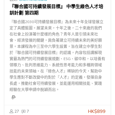
『聯合國可持續發展目標』 中學生綠色人才培
訓計劃 第四期
『聯合國2030可持續發展目標』為未來十年全球發展立
定了具體藍圖。展望未來，十年之後，二十來歲的我們
在社會上扮演著什麼樣的角色？青年人是引領未來社
會、經濟發展的關鍵，肩負著建立可持續未來的美好願
景。本課程為中三至中六學生設置，旨在建立中學生對
於『聯合國可持續發展目標』的認識，內容包括講解現
實最為熱門的可持續發展規劃、ESG、碳中和，以培養有
領導力、批判思維能力、系統性思考能力和多種跨領域
技能的未來領袖。在『綠色人才』稀缺的今天，幫助中
學生應對不斷改變中的對於『人才』的定義，發揮自身
長處，推動社會可持續發展，並能運用相關技能、實踐
經驗在大學申請中脫穎而出。
HK$899
27
7