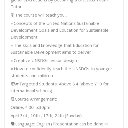
Tutor!
🎯The course will teach you...
⭐Concepts of the United Nations Sustainable
Development Goals and Education for Sustainable
Development
⭐The skills and knowledge that Education for
Sustainable Development aims to deliver
⭐Creative UNSDGs lesson design
⭐How to confidently teach the UNSDGs to younger
students and children
🧑‍🎓Targeted Students: Above S.4 (above Y10 for
international schools)
📆Course Arrangement:
Online, 4:00-5:30pm
April 3rd , 10th , 17th, 24th (Sunday)
🗣Language: English (Presentation can be done in