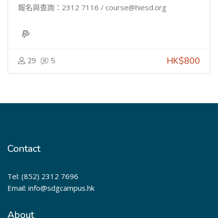
報名與查詢：2312 7116 / course@hiesd.org
HK$800
29
5
Contact
Tel: (852) 2312 7696
Email: info@sdgcampus.hk
About