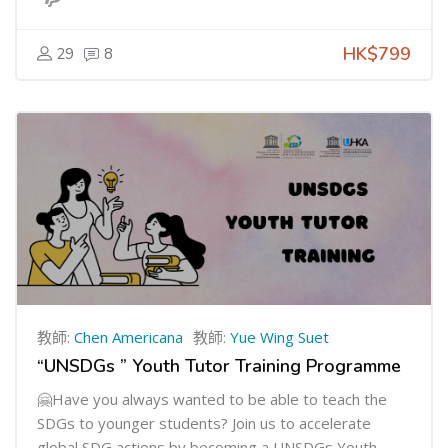
HK$799
29
8
教師:
Chen Americana
教師:
Yue Wing Suet
“UNSDGs ” Youth Tutor Training Programme
🤗Have you always wanted to be able to teach the
SDGs to younger students? Join us to accelerate
global SDG actions by becoming a UNSDGs Youth