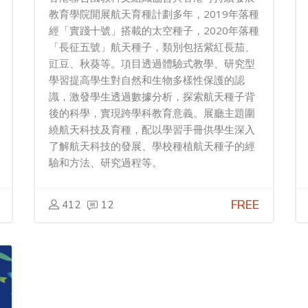
教育學院開展航天育種計劃多年，2019年落種
經「實踐十號」搭載的太空種子，2020年落種
「長征五號」航天種子，類別包括紫紅長茄、
豇豆、秋葵等。項目透過體驗式教學、研究型
學習提高學生對自然和生物多樣性保護的認
識，激發學生透過數據分析，探索航天種子背
後的科學，實現跨學科教育意義。展廳主題圍
繞航天科技及育種，配以學習手冊供學生深入
了解航天科技的發展、學校種植航天種子的經
驗和方法、研究過程等。
FREE
412
12