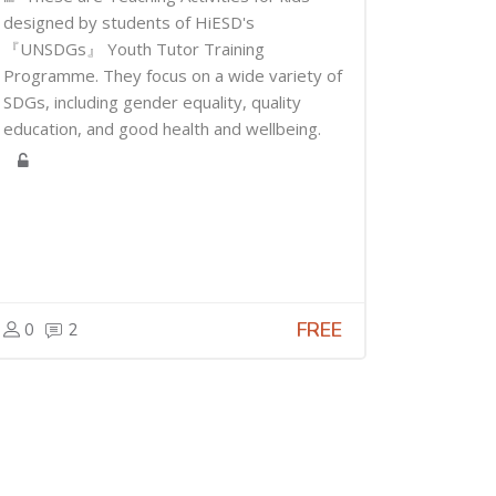
designed by students of HiESD's
『UNSDGs』 Youth Tutor Training
Programme. They focus on a wide variety of
SDGs, including gender equality, quality
education, and good health and wellbeing.
FREE
0
2