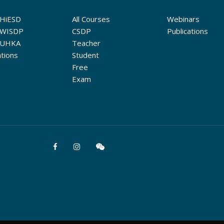
 HiESD
All Courses
Webinars
 WISDP
CSDP
Publications
 UHKA
Teacher
ations
Student
Free
Exam