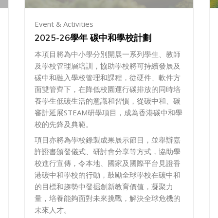
Event & Activities
2025-26學年 碳中和學校計劃
本項目將為中小學分別開展一系列學生、教師
及學校管理層培訓，協助學校將可持續發展及
碳中和融入學校管理和課程，從硬件、軟件方
面雙管齊下，在降低校園運行碳排放的同時培
養學生低碳生活的意識和習慣，從碳中和、碳
審計延展STEAM研學項目，成為香港碳中和學
校的先鋒及典範。
項目亦將為學校錄製成果展示節目，並舉辦嘉
許證書頒發儀式、研討會分享等方式，協助學
校進行宣傳，令本地、國家及國際平台見證香
港碳中和學校的行動，鼓勵全球學校在碳中和
的目標和趨勢中發掘創新教育價值，凝聚力
量，培養能夠面對未來挑戰，解決全球危機的
未來人才。