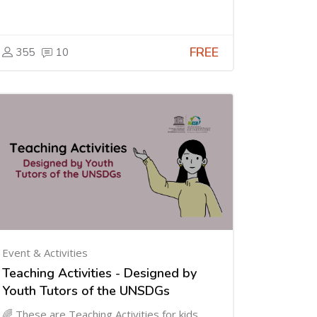
FREE
355
10
Event & Activities
Teaching Activities - Designed by
Youth Tutors of the UNSDGs
🌈 These are Teaching Activities for kids