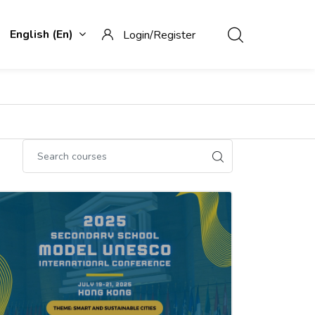
English ‎(en)‎
Login/Register