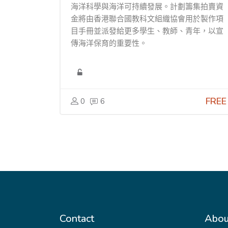
海洋科學與海洋可持續發展。計劃籌集拍賣資
金將由香港聯合國教科文組織協會用於製作項
目手冊並派發給更多學生、教師、青年，以宣
傳海洋保育的重要性。
FREE
0
6
Contact
Abou