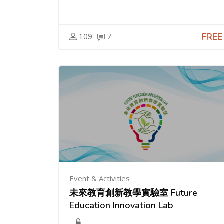
FREE
109
7
Event & Activities
未來教育創新教學實驗室 Future
Education Innovation Lab